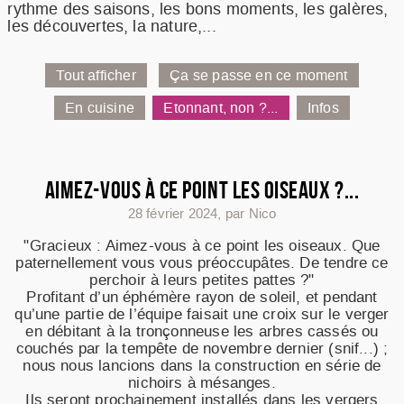
rythme des saisons, les bons moments, les galères,
RECETTES
les découvertes, la nature,...
NOTRE METIER
RESSOURCES
Tout afficher
Ça se passe en ce moment
FAQ
En cuisine
Etonnant, non ?...
Infos
COMMANDER
AIMEZ-VOUS À CE POINT LES OISEAUX ?...
28 février 2024
,
par Nico
"Gracieux : Aimez-vous à ce point les oiseaux. Que
paternellement vous vous préoccupâtes. De tendre ce
perchoir à leurs petites pattes ?"
Profitant d’un éphémère rayon de soleil, et pendant
qu’une partie de l’équipe faisait une croix sur le verger
en débitant à la tronçonneuse les arbres cassés ou
couchés par la tempête de novembre dernier (snif...) ;
nous nous lancions dans la construction en série de
nichoirs à mésanges.
Ils seront prochainement installés dans les vergers