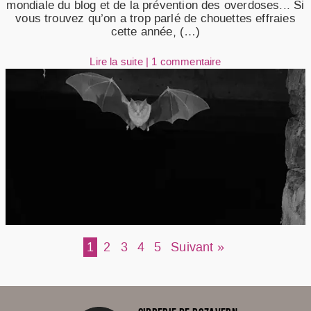
mondiale du blog et de la prévention des overdoses... Si
vous trouvez qu’on a trop parlé de chouettes effraies
cette année, (…)
Lire la suite
|
1 commentaire
1
2
3
4
5
Suivant »