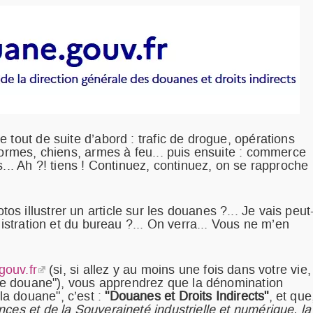
 tout de suite d’abord : trafic de drogue, opérations
formes, chiens, armes à feu... puis ensuite : commerce
s... Ah ?! tiens ! Continuez, continuez, on se rapproche
 illustrer un article sur les douanes ?... Je vais peut
nistration et du bureau ?... On verra... Vous ne m’en
ouv.fr
(si, si allez y au moins une fois dans votre vie,
ence douane"), vous apprendrez que la dénomination
a douane", c’est :
"Douanes et Droits Indirects"
, et que
ces et de la Souveraineté industrielle et numérique, la