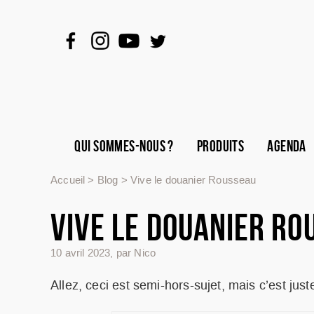
QUI SOMMES-NOUS ?
PRODUITS
AGENDA
Accueil
>
Blog
>
Vive le douanier Rousseau
VIVE LE DOUANIER RO
10 avril 2023
,
par Nico
Allez, ceci est semi-hors-sujet, mais c’est jus