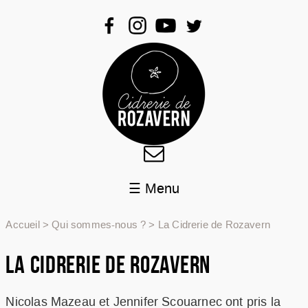
☰ Menu
QUI SOMMES-NOUS ?
Accueil
>
Qui sommes-nous ?
>
La Cidrerie de Rozavern
PRODUITS
AGENDA
LA CIDRERIE DE ROZAVERN
BLOG
BIENVENUE À LA FERME
Nicolas Mazeau et Jennifer Scouarnec ont pris la