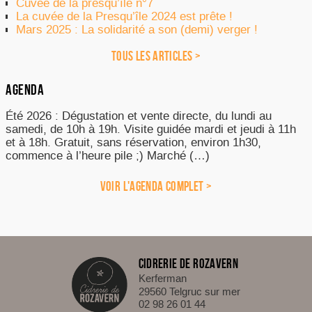
Cuvée de la presqu’île n°7
La cuvée de la Presqu’île 2024 est prête !
Mars 2025 : La solidarité a son (demi) verger !
TOUS LES ARTICLES >
AGENDA
Été 2026 : Dégustation et vente directe, du lundi au
samedi, de 10h à 19h. Visite guidée mardi et jeudi à 11h
et à 18h. Gratuit, sans réservation, environ 1h30,
commence à l’heure pile ;) Marché (…)
VOIR L'AGENDA COMPLET >
CIDRERIE DE ROZAVERN
Kerferman
29560 Telgruc sur mer
02 98 26 01 44