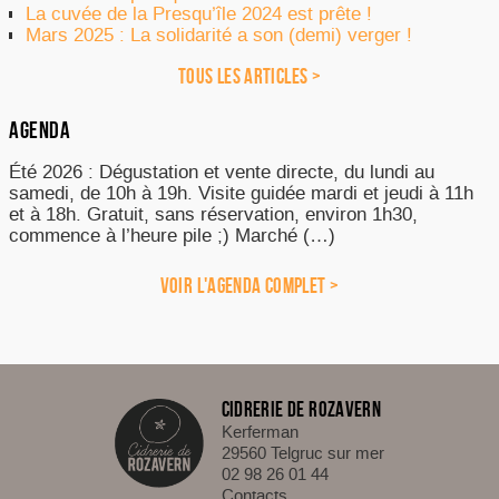
La cuvée de la Presqu’île 2024 est prête !
Mars 2025 : La solidarité a son (demi) verger !
TOUS LES ARTICLES >
AGENDA
Été 2026 : Dégustation et vente directe, du lundi au
samedi, de 10h à 19h. Visite guidée mardi et jeudi à 11h
et à 18h. Gratuit, sans réservation, environ 1h30,
commence à l’heure pile ;) Marché (…)
VOIR L'AGENDA COMPLET >
CIDRERIE DE ROZAVERN
Kerferman
29560 Telgruc sur mer
02 98 26 01 44
Contacts