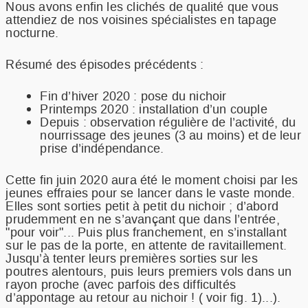
Nous avons enfin les clichés de qualité que vous
RECETTES
attendiez de nos voisines spécialistes en tapage
NOTRE METIER
nocturne.
RESSOURCES
Résumé des épisodes précédents :
FAQ
COMMANDER
Fin d’hiver 2020 : pose du nichoir
Printemps 2020 : installation d’un couple
Depuis : observation régulière de l’activité, du
nourrissage des jeunes (3 au moins) et de leur
prise d’indépendance.
Cette fin juin 2020 aura été le moment choisi par les
jeunes effraies pour se lancer dans le vaste monde.
Elles sont sorties petit à petit du nichoir ; d’abord
prudemment en ne s’avançant que dans l’entrée,
"pour voir"... Puis plus franchement, en s’installant
sur le pas de la porte, en attente de ravitaillement.
Jusqu’à tenter leurs premières sorties sur les
poutres alentours, puis leurs premiers vols dans un
rayon proche (avec parfois des difficultés
d’appontage au retour au nichoir ! ( voir fig. 1)...).