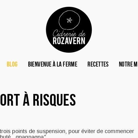
BLOG
BIENVENUE À LA FERME
RECETTES
NOTRE M
ORT À RISQUES
 trois points de suspension, pour éviter de commencer
ébuté...gnagnagna"...