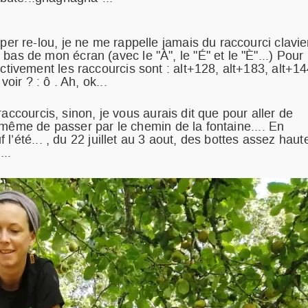
per re-lou, je ne me rappelle jamais du raccourci clavie
bas de mon écran (avec le "À", le "É" et le "È"...) Pour
ectivement les raccourcis sont : alt+128, alt+183, alt+14
voir ? : ô . Ah, ok...
accourcis, sinon, je vous aurais dit que pour aller de
 même de passer par le chemin de la fontaine.... En
’été... , du 22 juillet au 3 aout, des bottes assez haut
...