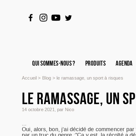
QUI SOMMES-NOUS ?
PRODUITS
AGENDA
Accueil
>
Blog
>
le ramassage, un sport à risques
LE RAMASSAGE, UN SP
14 octobre 2021
,
par Nico
...
Oui, alors, bon, j’ai décidé de commencer par
par un truc du genre :"Ça y est, la récolté a d