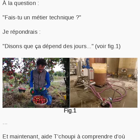
À la question :
RECETTES
NOTRE METIER
"Fais-tu un métier technique ?"
RESSOURCES
FAQ
Je répondrais :
COMMANDER
"Disons que ça dépend des jours..." (voir fig.1)
Fig.1
...
Et maintenant, aide T’choupi à comprendre d’où