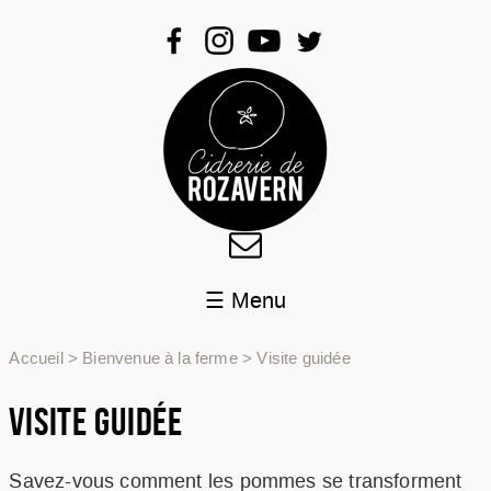
☰ Menu
QUI SOMMES-NOUS ?
Accueil
>
Bienvenue à la ferme
>
Visite guidée
PRODUITS
AGENDA
VISITE GUIDÉE
BLOG
BIENVENUE À LA FERME
Savez-vous comment les pommes se transforment