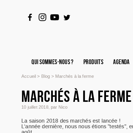
QUI SOMMES-NOUS ?
PRODUITS
AGENDA
Accueil
>
Blog
>
Marchés à la ferme
MARCHÉS À LA FERME
10 juillet 2018
,
par Nico
La saison 2018 des marchés est lancée !
L’année dernière, nous nous étions "testés", e
août.