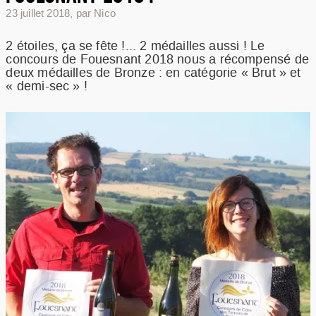
RECETTES
23 juillet 2018
,
par Nico
NOTRE METIER
2 étoiles, ça se fête !... 2 médailles aussi ! Le
RESSOURCES
concours de Fouesnant 2018 nous a récompensé de
FAQ
deux médailles de Bronze : en catégorie « Brut » et
« demi-sec » !
COMMANDER