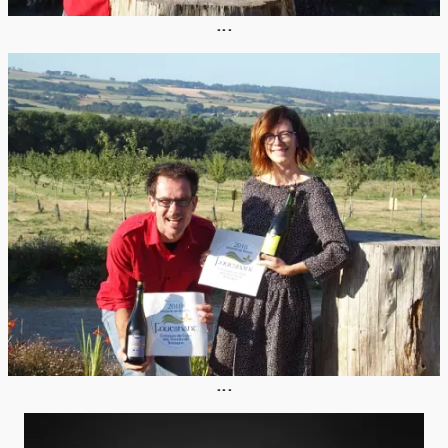
...
...