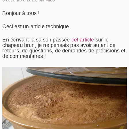
3 décembre 2020
,
par Nico
RECETTES
NOTRE METIER
Bonjour à tous !
RESSOURCES
Ceci est un article technique.
FAQ
COMMANDER
En écrivant la saison passée
cet article
sur le
chapeau brun, je ne pensais pas avoir autant de
retours, de questions, de demandes de précisions et
de commentaires !